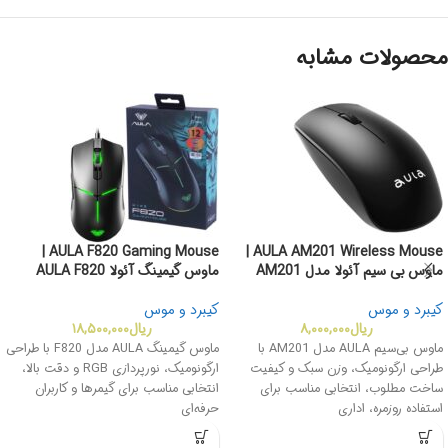
محصولات مشابه
AULA F820 Gaming Mouse |
AULA AM201 Wireless Mouse |
ماوس بی سیم آئولا مدل AM201
ماوس گیمینگ آئولا AULA F820
کیبرد و موس
کیبرد و موس
ریال
۸,۰۰۰,۰۰۰
ریال
۱۸,۵۰۰,۰۰۰
ماوس بی‌سیم AULA مدل AM201 با
ماوس گیمینگ AULA مدل F820 با طراحی
طراحی ارگونومیک، وزن سبک و کیفیت
ارگونومیک، نورپردازی RGB و دقت بالا،
ساخت مطلوب، انتخابی مناسب برای
انتخابی مناسب برای گیمرها و کاربران
استفاده روزمره، اداری
حرفه‌ای