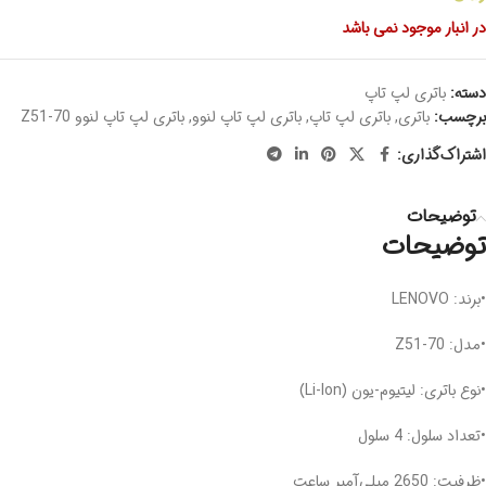
در انبار موجود نمی باشد
دسته:
باتری لپ تاپ
برچسب:
باتری
,
باتری لپ تاپ
,
باتری لپ تاپ لنوو
,
باتری لپ تاپ لنوو Z51-70
اشتراک‌گذاری:
توضیحات
توضیحات
•برند: LENOVO
•مدل: Z51‑70
•نوع باتری: لیتیوم‑یون (Li‑Ion)
•تعداد سلول: 4 سلول
•ظرفیت: 2650 میلی‌آمپر ساعت