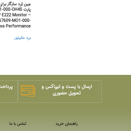
P E222 Monitor –
5G7609-MO1-000-
ess Performance
برد مانیتور
ارسال با پست و تیپاکس و
پرداخت
تحویل حضوری
راهنمای خرید
تماس با ما