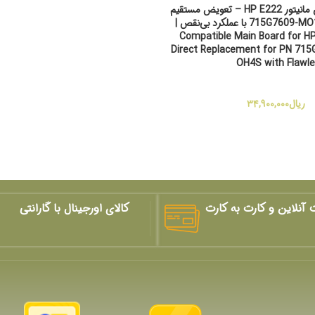
مِین بُرد سازگار برای مانیتور HP E222 – تعویض مستقیم
پارت 715G7609-MO1-000-OH4S با عملکرد بی‌نقص |
Compatible Main Board for H
Direct Replacement for PN 71
OH4S with Flawl
ریال
۳۴,۹۰۰,۰۰۰
 آنلاین و کارت به کارت
کالای اورجینال با گارانتی