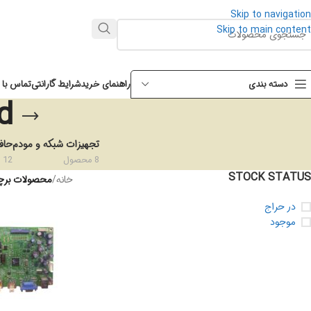
Skip to navigation
Skip to main content
راهنمای خرید
شرایط گارانتی
تماس با م
دسته بندی
ard
تجهیزات شبکه و مودم
حاف
8 محصول
12 محصول
STOCK STATUS
خانه
/
محصولات برچسب خورده “ard
در حراج
موجود