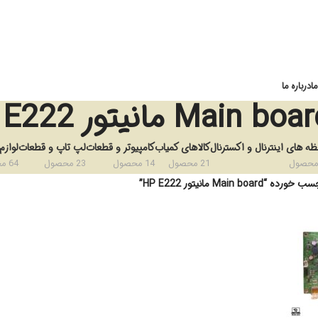
ا
درباره ما
Main bo مانیتور HP E222
ظه های اینترنال و اکسترنال
کالاهای کمیاب
کامپیوتر و قطعات
لپ تاپ و قطعات
لوازم
21 محصول
14 محصول
23 محصول
64 محصول
Main bo مانیتور HP E222”